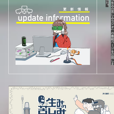
し
。
「生みの苦しみラジオ」の番組ページを公開
​し
ま
た