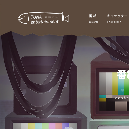
番
​cont