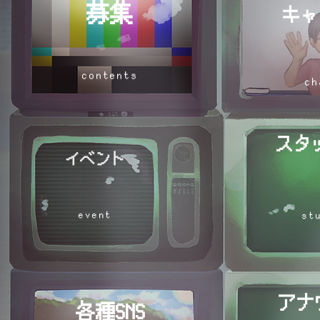
募集
キャ
​contents
​c
スタ
イベント
​event
​s
アナ
各種SNS